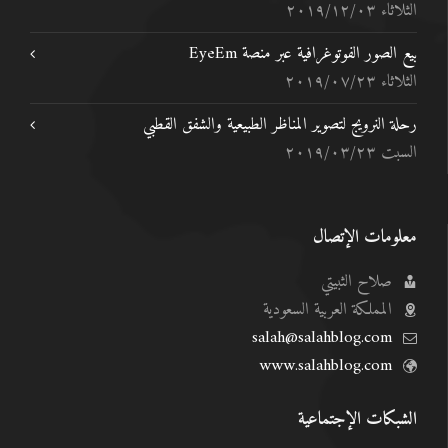
الثلاثاء ٢٠١٩/١٢/٠٣
بيع الصور الفوتوغرافية عبر منصة EyeEm
الثلاثاء ٢٠١٩/٠٧/٢٣
رحلة النرويج لتصوير المناظر الطبيعية والشفق القطبي
السبت ٢٠١٩/٠٣/٢٣
معلومات الإتصال
صلاح الثبيتي
المملكة العربية السعودية
salah@salahblog.com
www.salahblog.com
الشبكات الإجتماعية