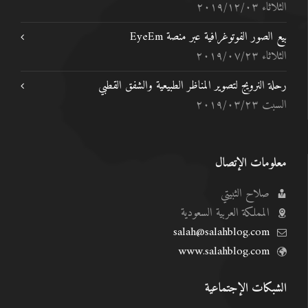
الثلاثاء ٢٠١٩/١٢/٠٣
بيع الصور الفوتوغرافية عبر منصة EyeEm
الثلاثاء ٢٠١٩/٠٧/٢٣
رحلة النرويج لتصوير المناظر الطبيعية والشفق القطبي
السبت ٢٠١٩/٠٣/٢٣
معلومات الإتصال
صلاح الثبيتي
المملكة العربية السعودية
salah@salahblog.com
www.salahblog.com
الشبكات الإجتماعية