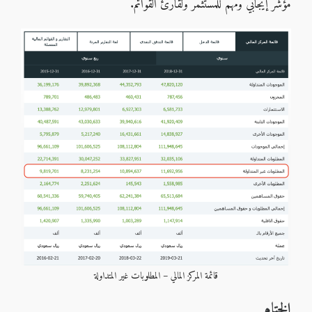
مؤشر إيجابي ومهم للمستثمر ولقارئ القوائم.
قائمة المركز المالي – المطلوبات غير المتداولة
الختام