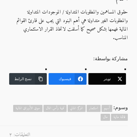
حقوق المساهمين والمطلوبات المتداولة / الموجودات المتداولة
والمطلوبات الغير متداولة هي أهم البنود التي يجب على قارئ القوائم
المالية فهمها بشكل صحيح كما أسلفت لاتخاذ القرار الاستثماري
المناسب.
مشاركة بواسطة:
تويتر
فيسبوك
نسخ الرابط
وسوم:
أسهم
استثمار
المركز المالي
تنمية رأس المال
سوق الأوراق المالية
قائمة مالية
مال
التعليقات: ٢