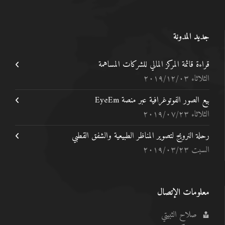
جديد المدونة
قراءة قائمة المركز المالي للشركات المساهمة
الثلاثاء ٢٠١٩/١٢/٠٣
بيع الصور الفوتوغرافية عبر منصة EyeEm
الثلاثاء ٢٠١٩/٠٧/٢٣
رحلة النرويج لتصوير المناظر الطبيعية والشفق القطبي
السبت ٢٠١٩/٠٣/٢٣
معلومات الإتصال
صلاح الثبيتي