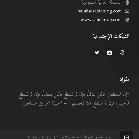
المملكة العربية السعودية
salah@salahblog.com
www.salahblog.com
الشبكات الإجتماعية
مقولة
“إن استطعت فكن عالماً، فإن لم تستطع فكن متعلماً، فإن لم تستطع
فأحبهم، فإن لم تستطع فلا تبغضهم.” – الخليفة عمر بن عبدالعزيز
جميع الحقوق محفوظة - مدونة صلاح الثبيتي ٢٠١٤ - ٢٠٢٥