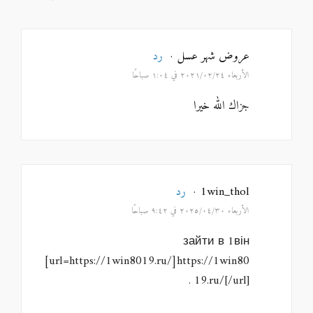
عروض شهر عسل
·
رد
الأربعاء ٢٠٢١/٠٢/٢٤ في ١:٠٤ صباحًا
جزاك الله خيرا
1win_thol
·
رد
الأربعاء ٢٠٢٥/٠٤/٣٠ في ٩:٤٢ صباحًا
зайти в 1він
[url=https://1win8019.ru/]https://1win80
19.ru/[/url] .